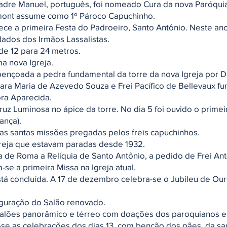
 Padre Manuel, português, foi nomeado Cura da nova Paróqui
emont assume como 1º Pároco Capuchinho.
tece a primeira Festa do Padroeiro, Santo Antônio. Neste ano
dados dos Irmãos Lassalistas.
 de 12 para 24 metros.
ma nova Igreja.
 abençoada a pedra fundamental da torre da nova Igreja por
lara Maria de Azevedo Souza e Frei Pacífico de Bellevaux 
ra Aparecida.
ruz Luminosa no ápice da torre. No dia 5 foi ouvido o primeir
ança).
as santas missões pregadas pelos freis capuchinhos.
Igreja que estavam paradas desde 1932.
da de Roma a Relíquia de Santo Antônio, a pedido de Frei An
-se a primeira Missa na Igreja atual.
está concluída. A 17 de dezembro celebra-se o Jubileu de O
uguração do Salão renovado.
salões panorâmico e térreo com doações dos paroquianos e
m-se as celebrações dos dias 13, com benção dos pães, da s