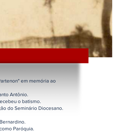
 Partenon" em memória ao
anto Antônio.
 recebeu o batismo.
eção do Seminário Diocesano.
 Bernardino.
 como Paróquia.