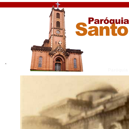
Paróqui
Santo
Paróquia