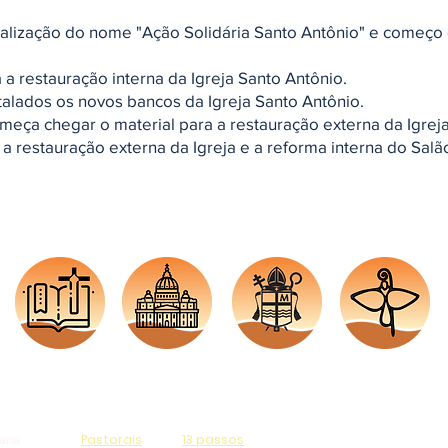
cialização do nome "Ação Solidária Santo Antônio" e começo
a a restauração interna da Igreja Santo Antônio.
talados os novos bancos da Igreja Santo Antônio.
meça chegar o material para a restauração externa da Igrej
 a restauração externa da Igreja e a reforma interna do Sal
Liturgia
Vaticano
Arquidiocese
CNBB
Diária
Santa Sé
Porto Alegre
Nacional
Pastorais
13 passos
aria