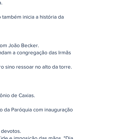
a.
 também inicia a história da
 Dom João Becker.
fundam a congregação das Irmãs
o sino ressoar no alto da torre.
tônio de Caxias.
uro da Paróquia com inauguração
 devotos.
aúde e imposição das mãos. "Dia