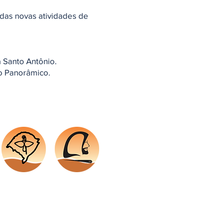
 das novas atividades de
a Santo Antônio.
ão Panorâmico.
Regional
Capuchinhos
Sul 3
RS