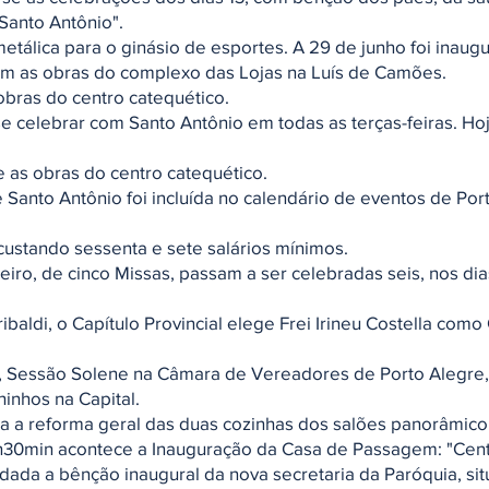
 Santo Antônio".
metálica para o ginásio de esportes. A 29 de junho foi inaug
iam as obras do complexo das Lojas na Luís de Camões.
obras do centro catequético.
e celebrar com Santo Antônio em todas as terças-feiras. Ho
 as obras do centro catequético.
 Santo Antônio foi incluída no calendário de eventos de Port
 custando sessenta e sete salários mínimos.
aneiro, de cinco Missas, passam a ser celebradas seis, nos di
baldi, o Capítulo Provincial elege Frei Irineu Costella co
o, Sessão Solene na Câmara de Vereadores de Porto Aleg
inhos na Capital.
ia a reforma geral das duas cozinhas dos salões panorâmico 
14h30min acontece a Inauguração da Casa de Passagem: "Cent
i dada a bênção inaugural da nova secretaria da Paróquia, si